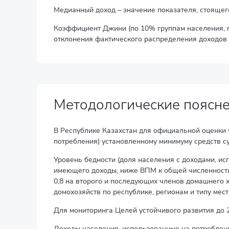
Медианный доход – значение показателя, стоящег
Коэффициент Джини (по 10% группам населения, п
отклонения фактического распределения доходов 
Методологические поясн
В Республике Казахстан для официальной оценки у
потребления) установленному минимуму средств с
Уровень бедности (доля населения с доходами, и
имеющего доходы, ниже ВПМ к общей численности
0,8 на второго и последующих членов домашнего 
домохозяйств по республике, регионам и типу мест
Для мониторинга Целей устойчивого развития до 2
Доходы населения, использованные на потреблени