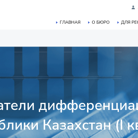
ГЛАВНАЯ
О БЮРО
ДЛЯ Р
я труда
атели дифференциа
лики Казахстан (I к