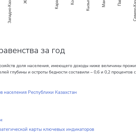
Западно-Казахстанская
Северо-Казахст
равенства за год
озяйств доля населения, имеющего доходы ниже величины прожит
елей глубины и остроты бедности составили – 0,6 и 0,2 процентов 
 населения Республики Казахстан
ам
ратегической карты ключевых индикаторов