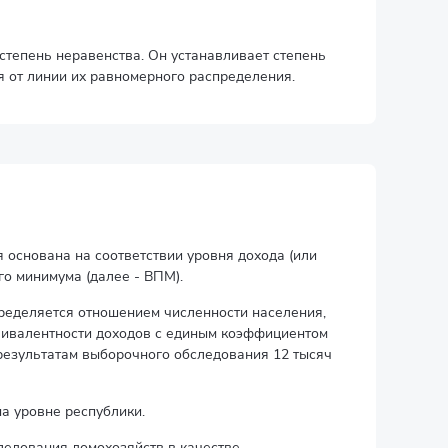
степень неравенства. Он устанавливает степень
 от линии их равномерного распределения.
 основана на соответствии уровня дохода (или
о минимума (далее - ВПМ).
пределяется отношением численности населения,
вивалентности доходов с единым коэффициентом
результатам выборочного обследования 12 тысяч
а уровне республики.
ледования домохозяйств в качестве