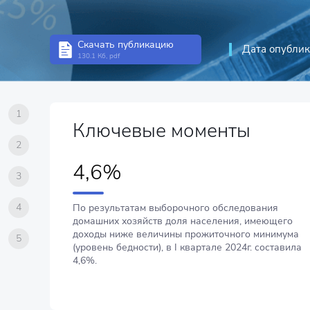
Скачать публикацию
Дата опублик
130.1 Кб, pdf
1
Ключевые моменты
2
4,6%
3
4
По результатам выборочного обследования
домашних хозяйств доля населения, имеющего
доходы ниже величины прожиточного минимума
5
(уровень бедности), в I квартале 2024г. составила
4,6%.