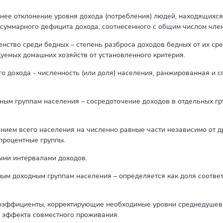
нее отклонение уровня дохода (потребления) людей, находящихс
суммарного дефицита дохода, соотнесенного с общим числом член
ство среди бедных – степень разброса доходов бедных от их сре
уемых домашних хозяйств от установленного критерия.
о дохода - численность (или доля) населения, ранжированная и 
ным группам населения – сосредоточение доходов в отдельных г
нием всего населения на численно равные части независимо от д
 процентные группы.
ыми интервалами доходов.
ным доходным группам населения – определяется как доля соотв
оэффициенты, корректирующие необходимые уровни среднедушев
т эффекта совместного проживания.