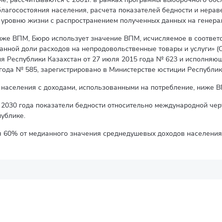
лагосостояния населения, расчета показателей бедности и нерав
 уровню жизни с распространением полученных данных на генера
иже ВПМ, Бюро использует значение ВПМ, исчисляемое в соответ
анной доли расходов на непродовольственные товары и услуги» 
ия Республики Казахстан от 27 июля 2015 года № 623 и исполняю
года № 585, зарегистрировано в Министерстве юстиции Республики
 населения с доходами, использованными на потребление, ниже В
2030 года показатели бедности относительно международной черты 
публике.
я 60% от медианного значения среднедушевых доходов населения