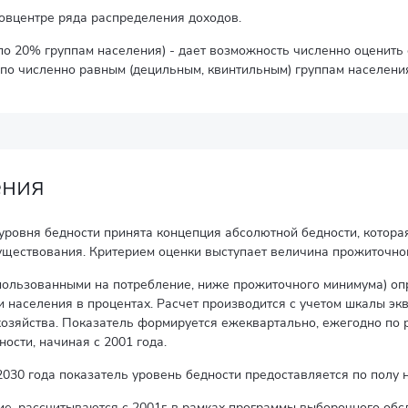
овцентре ряда распределения доходов.
о 20% группам населения) - дает возможность численно оценить 
по численно равным (децильным, квинтильным) группам населения
ения
ровня бедности принята концепция абсолютной бедности, которая
уществования. Критерием оценки выступает величина прожиточног
спользованными на потребление, ниже прожиточного минимума) о
 населения в процентах. Расчет производится с учетом шкалы эк
хозяйства. Показатель формируется ежеквартально, ежегодно по 
ности, начиная с 2001 года.
030 года показатель уровень бедности предоставляется по полу н
е, рассчитываются с 2001г. в рамках программы выборочного обс