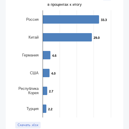
Bar chart with 6 bars.
в процентах к итогу
в процентах к итогу
The chart has 1 X axis displaying categories.
Россия
The chart has 1 Y axis displaying values. Data ranges from 2.2 t
33.3
33.3
Китай
29.0
29.0
Германия
4.6
4.6
США
4.0
4.0
Республика
2.7
2.7
Корея
Турция
2.2
2.2
End of interactive chart.
Скачать .xlsx