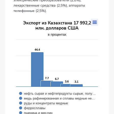
электрические преобразователи (2,8%),
лекарственные средства (2,5%), аппараты
телефонные (2,5%).
Экспорт из Казахстана 17 992,2 млн. долларов США
Экспорт из Казахстана 17 992,2
млн. долларов США
Bar chart with 5 data series.
в процентах
в процентах
The chart has 1 X axis displaying categories.
The chart has 1 Y axis displaying values. Data ranges from 3.1 t
44.4
44.4
7.7
7.7
6.7
6.7
3.6
3.6
3.1
3.1
нефть сырая и нефтепродукты сырые, полу…
медь рафинированная и сплавы медные не…
руды и концентраты медные
ферросплавы
пшеница и меслин