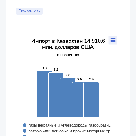
End of interactive chart.
Скачать .xlsx
Импорт в Казахстан 14 910,6 млн. долларов США
Импорт в Казахстан 14 910,6
млн. долларов США
Bar chart with 5 data series.
в процентах
в процентах
The chart has 1 X axis displaying categories.
The chart has 1 Y axis displaying values. Data ranges from 2.5 t
3.3
3.3
3.2
3.2
2.8
2.8
2.5
2.5
2.5
2.5
газы нефтяные и углеводороды газообразн…
автомобили легковые и прочие моторные тр…