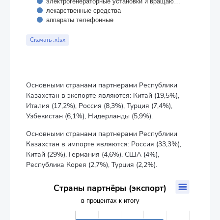
электрогенераторные установки и вращаю…
лекарственные средства
аппараты телефонные
End of interactive chart.
Скачать .xlsx
Основными странами партнерами Республики
Казахстан в экспорте являются: Китай (19,5%),
Италия (17,2%), Россия (8,3%), Турция (7,4%),
Узбекистан (6,1%), Нидерланды (5,9%).
Основными странами партнерами Республики
Казахстан в импорте являются: Россия (33,3%),
Китай (29%), Германия (4,6%), США (4%),
Республика Корея (2,7%), Турция (2,2%).
Страны партнёры (экспорт)
Страны партнёры (экспорт)
Bar chart with 6 bars.
в процентах к итогу
в процентах к итогу
The chart has 1 X axis displaying categories.