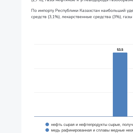
По импорту Республики Казахстан наибольший уде
средств (3,1%), лекарственные средства (3%), газ
Экспорт из Казахстана 5107,9 млн. долларов США
Bar chart with 5 data series.
в процентах
The chart has 1 X axis displaying categories.
53.5
53.5
The chart has 1 Y axis displaying values. Data ranges f
нефть сырая и нефтепродукты сырые, полу
медь рафинированная и сплавы медные нео