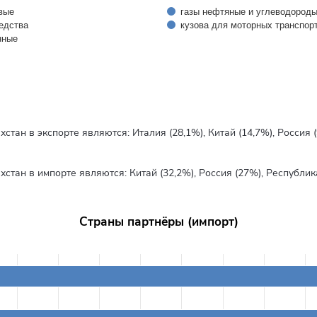
вые
газы нефтяные и углеводороды
едства
кузова для моторных транспор
нные
ан в экспорте являются: Италия (28,1%), Китай (14,7%), Россия (9
ан в импорте являются: Китай (32,2%), Россия (27%), Республика
Страны партнёры (импорт)
rom 2.8 to 32.2.