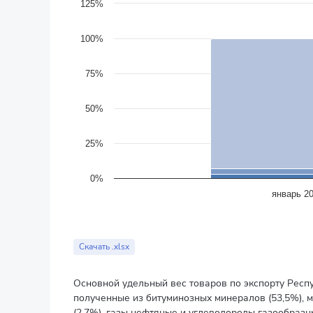
в процентах
125%
The chart has 1 X axis displaying categories.
The chart has 1 Y axis displaying values. Data ranges f
100%
75%
50%
25%
0%
январь 20
End of interactive chart.
Скачать .xlsx
Основной удельный вес товаров по экспорту Респу
полученные из битуминозных минералов (53,5%), 
(2,7%), газы нефтяные и углеводороды газообразны