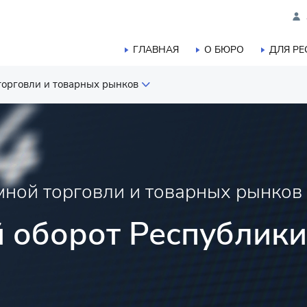
ГЛАВНАЯ
О БЮРО
ДЛЯ Р
торговли и товарных рынков
следований
мной торговли и товарных рынков
и
 оборот Республики
 торговли и товарных