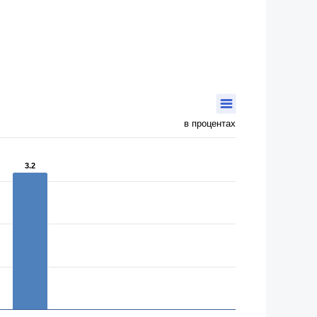
в процентах
3.2
3.2