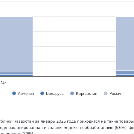
rom 0.1 to 100.
24г.
Армения
Беларусь
Кыргызстан
Россия
блики Казахстан за январь 2025 года приходится на такие товары
медь рафинированная и сплавы медные необработанные (5,6%), фе
е прочие (2,2%).