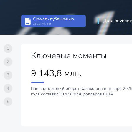
Скачать публикацию
Дата опублик
252.8 Кб, pdf
1
Ключевые моменты
2
9 143,8 млн.
3
4
Внешнеторговый оборот Казахстана в январе 202
года составил 9143,8 млн. долларов США
5