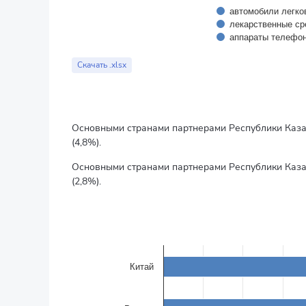
автомобили легко
лекарственные ср
аппараты телефо
End of interactive chart.
Скачать .xlsx
Основными странами партнерами Республики Казахст
(4,8%).
Основными странами партнерами Республики Казахст
(2,8%).
Страны партнёры (импорт)
Bar chart with 6 bars.
в процентах к итогу
The chart has 1 X axis displaying categories.
Китай
The chart has 1 Y axis displaying values. Data ranges f