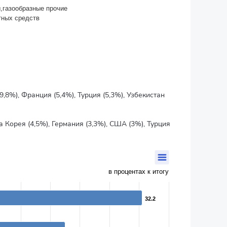
,газообразные прочие
тных средств
,8%), Франция (5,4%), Турция (5,3%), Узбекистан
 Корея (4,5%), Германия (3,3%), США (3%), Турция
в процентах к итогу
32.2
32.2