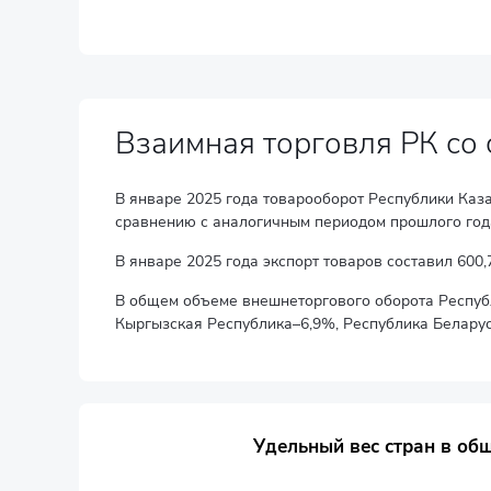
Взаимная торговля РК со
В январе 2025 года товарооборот Республики Каз
сравнению с аналогичным периодом прошлого год
В январе 2025 года экспорт товаров составил 600,
В общем объеме внешнеторгового оборота Респуб
Кыргызская Республика–6,9%, Республика Белару
Удельный вес стран в общем объеме внешнеторгов
Удельный вес стран в об
Bar chart with 4 data series.