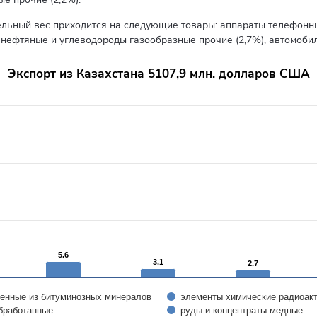
льный вес приходится на следующие товары: аппараты телефонные
ы нефтяные и углеводороды газообразные прочие (2,7%), автомобил
Экспорт из Казахстана 5107,9 млн. долларов США
rom 2.2 to 53.5.
5.6
5.6
3.1
3.1
2.7
2.7
ченные из битуминозных минералов
элементы химические радиоакт
бработанные
руды и концентраты медные