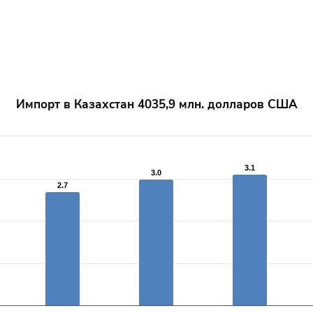
Импорт в Казахстан 4035,9 млн. долларов США
rom 2.7 to 3.2.
3.1
3.1
3.0
3.0
2.7
2.7