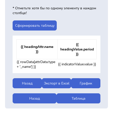
* Отметьте хотя бы по одному элементу в каждом
столбце!
Cформировать таблицу
{{
{{ headingAttr.name
headingValue.period
}}
}}
{{ rowData[attrData.type
{{ indicatorValue.value }}
+ '_name'] }}
Назад
Экспорт в Excel
График
Назад
Таблица